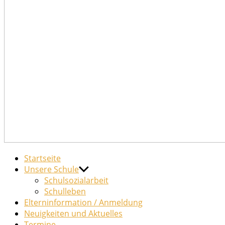
Grundschule
Hier erfahren Sie alles über die Grundschule Hausdorf
Startseite
Hausdorf
Unsere Schule
Schulsozialarbeit
Schulleben
Elterninformation / Anmeldung
Neuigkeiten und Aktuelles
Termine