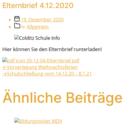
Elternbrief 4.12.2020
Veröffentlichungsdatum
19. Dezember 2020
Beitragskategorien
In
Allgemein
Hier können Sie den Elternbrief runterladen!
20-12-04-Elternbrief.pdf
Beitragsnavigation
Vorheriger
←
Vorverlegung Weihnachtsferien
Beitrag:
Nächster
→
Schulschließung vom 14.12.20 – 8.1.21
Beitrag:
Ähnliche Beiträge